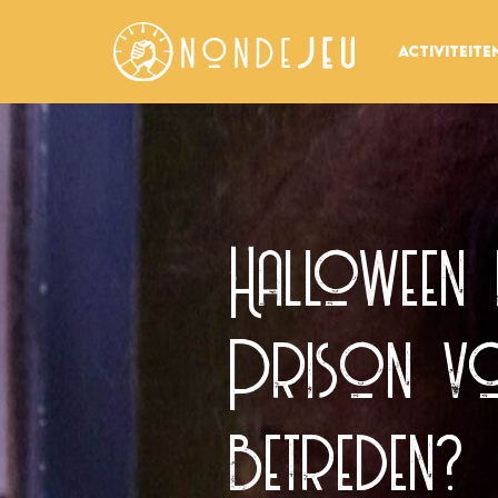
Activiteite
Halloween 
Prison vo
betreden?