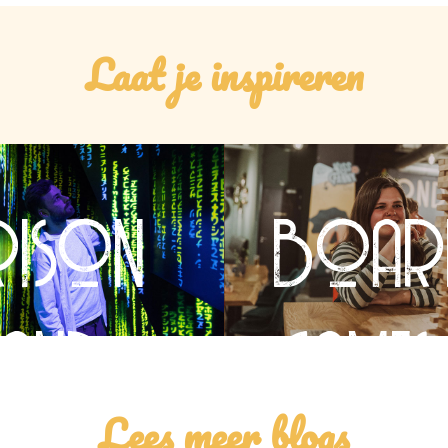
Laat je inspireren
rison
boar
land
games
Lees meer blogs