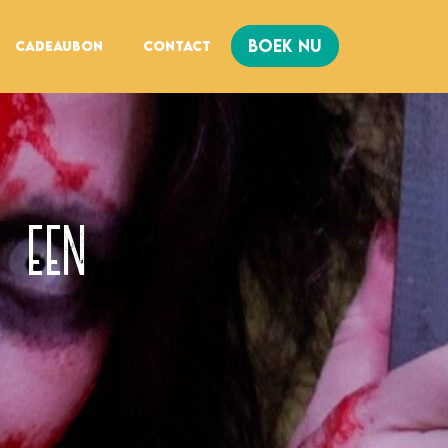
BOEK NU
Cadeaubon
Contact
 een