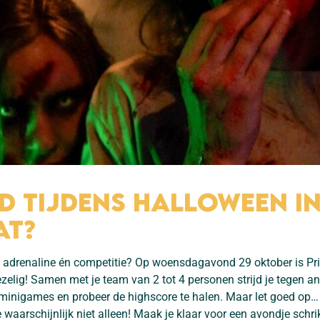
d tijdens Halloween in
at?
sis adrenaline én competitie? Op woensdagavond 29 oktober is Pri
elig! Samen met je team van 2 tot 4 personen strijd je tegen a
 minigames en probeer de highscore te halen. Maar let goed op… 
e waarschijnlijk niet alleen! Maak je klaar voor een avondje schrik