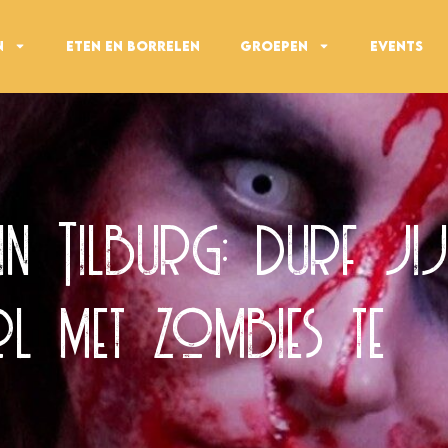
n
Eten en borrelen
Groepen
Events
in Tilburg: durf jij
l met zombies te