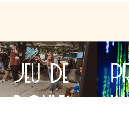
jeu de
p
boules
is