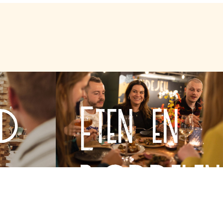
d
Eten en
borrelen