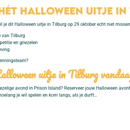
ét Halloween uitje in 
il je dit Halloween uitje in Tilburg op 29 oktober echt niet misse
 van Tilburg
titie en griezelen
eving
rkenningsteam?
lloween uitje in Tilburg vandaa
riezelige avond in Prison Island? Reserveer jouw Halloween avon
hoelang je wil spelen en kom langs, als je durft…